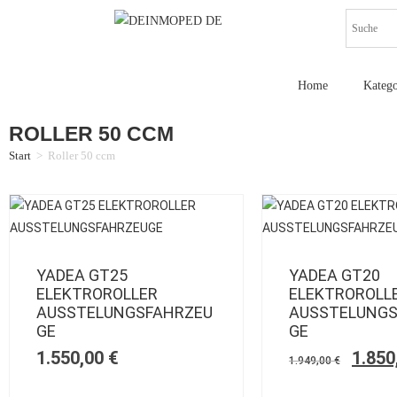
Home
Katego
ROLLER 50 CCM
Start
>
Roller 50 ccm
YADEA GT25
YADEA GT20
ELEKTROROLLER
ELEKTROROLL
AUSSTELUNGSFAHRZEU
AUSSTELUNGS
GE
GE
1.550,00
€
1.850
1.949,00
€