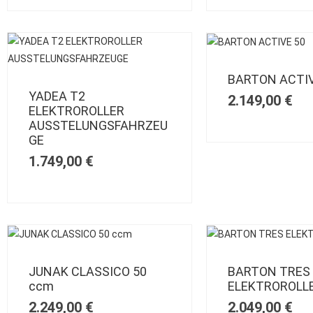
BARTON ACTIV
YADEA T2
2.149,00
€
ELEKTROROLLER
AUSSTELUNGSFAHRZEU
GE
1.749,00
€
JUNAK CLASSICO 50
BARTON TRES
ccm
ELEKTROROLL
2.249,00
€
2.049,00
€