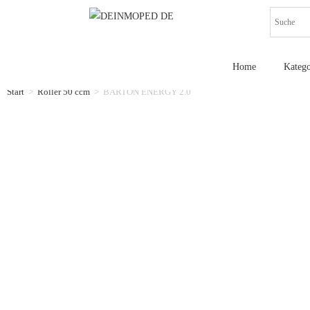
Home
Katego
Start
>
Roller 50 ccm
>
BARTON ENERGY 2.0