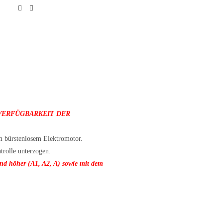
 VERFÜGBARKEIT DER
 bürstenlosem Elektromotor.
trolle unterzogen.
d höher (A1, A2, A) sowie mit dem
!