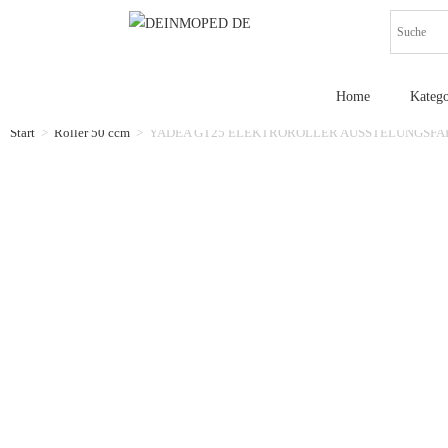
Home
Katego
Start
>
Roller 50 ccm
>
YADEA GT25 ELEKTROROLLER AUSSTELUNGSF