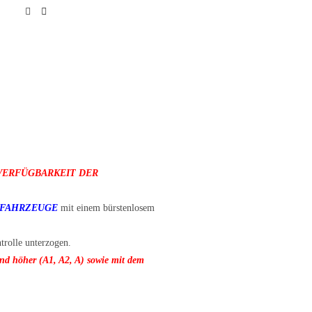
 VERFÜGBARKEIT DER
SFAHRZEUGE
mit einem bürstenlosem
trolle unterzogen.
d höher (A1, A2, A) sowie mit dem
!