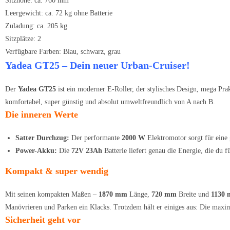
Sitzhöhe: ca. 760 mm
Leergewicht: ca. 72 kg ohne Batterie
Zuladung: ca. 205 kg
Sitzplätze: 2
Verfügbare Farben: Blau, schwarz, grau
Yadea GT25 – Dein neuer Urban-Cruiser!
Der
Yadea GT25
ist ein moderner E-Roller, der stylisches Design, mega Prak
komfortabel, super günstig und absolut umweltfreundlich von A nach B.
Die inneren Werte
Satter Durchzug:
Der performante
2000 W
Elektromotor sorgt für eine
Power-Akku:
Die
72V 23Ah
Batterie liefert genau die Energie, die du 
Kompakt & super wendig
Mit seinen kompakten Maßen –
1870 mm
Länge,
720 mm
Breite und
1130
Manövrieren und Parken ein Klacks. Trotzdem hält er einiges aus: Die maxi
Sicherheit geht vor