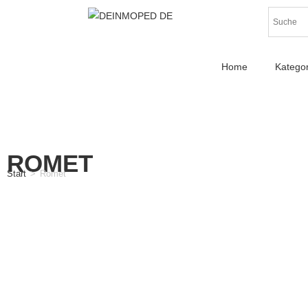
Home
Katego
ROMET
Start
>
Romet