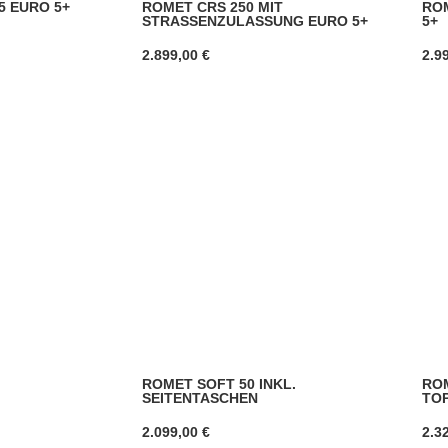
5 EURO 5+
ROMET CRS 250 MIT
ROM
STRASSENZULASSUNG EURO 5+
5+
2.899,00
€
2.9
ROMET SOFT 50 INKL.
ROM
SEITENTASCHEN
TO
2.099,00
€
2.3