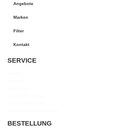
Angebote
Marken
Filter
Kontakt
SERVICE
Kontakt
Versand
Downloads
Garantiefall melden
Ersatzteile bestellen
Kopie der COC beantragen
BESTELLUNG