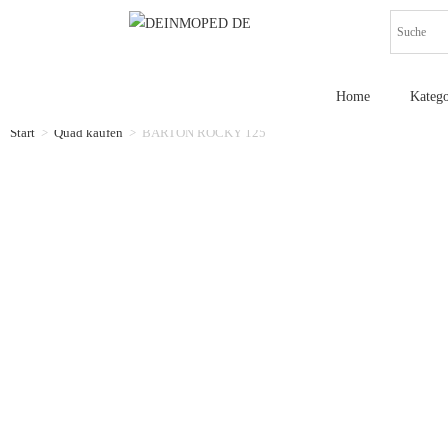
Home
Katego
Start
>
Quad kaufen
>
BARTON ROCKY 125