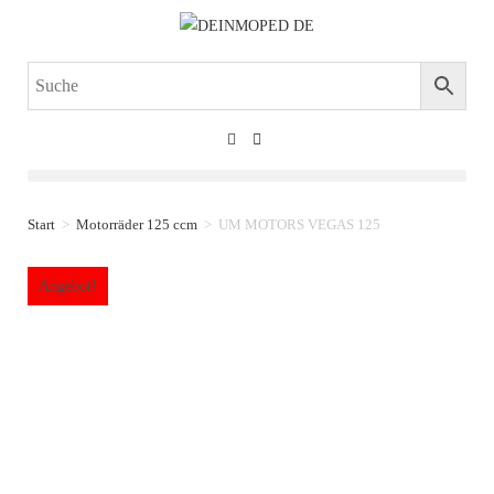
Start
>
Motorräder 125 ccm
>
UM MOTORS VEGAS 125
Angebot!