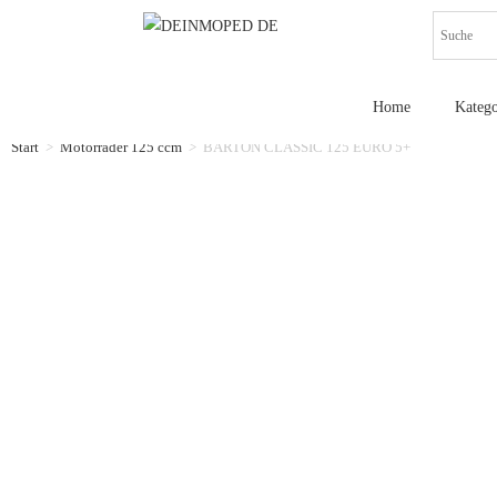
Home
Katego
Start
>
Motorräder 125 ccm
>
BARTON CLASSIC 125 EURO 5+