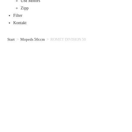
UM Motors
Zipp
Filter
Kontakt
Start
>
Mopeds 50ccm
>
ROMET DIVISION 50