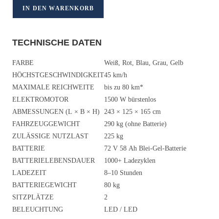
IN DEN WARENKORB
TECHNISCHE DATEN
FARBE
Weiß, Rot, Blau, Grau, Gelb
HÖCHSTGESCHWINDIGKEIT
45 km/h
MAXIMALE REICHWEITE
bis zu 80 km*
ELEKTROMOTOR
1500 W bürstenlos
ABMESSUNGEN (L × B × H)
243 × 125 × 165 cm
FAHRZEUGGEWICHT
290 kg (ohne Batterie)
ZULÄSSIGE NUTZLAST
225 kg
BATTERIE
72 V 58 Ah Blei-Gel-Batterie
BATTERIELEBENSDAUER
1000+ Ladezyklen
LADEZEIT
8–10 Stunden
BATTERIEGEWICHT
80 kg
SITZPLÄTZE
2
BELEUCHTUNG
LED / LED