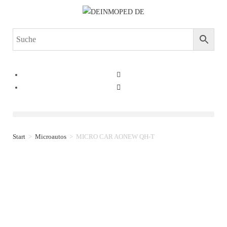
Start
>
Microautos
>
MICRO CAR AONEW QH-T