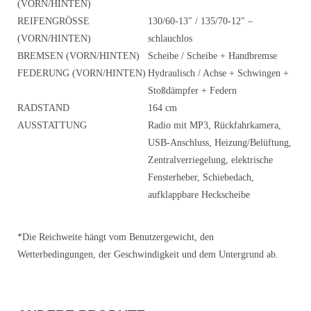
(VORN/HINTEN)
REIFENGRÖSSE (
130/60-13″ / 135/70-12″ –
VORN/HINTEN)
schlauchlos
BREMSEN (VORN/HINTEN)
Scheibe / Scheibe + Handbremse
FEDERUNG (VORN/HINTEN)
Hydraulisch / Achse + Schwingen +
Stoßdämpfer + Federn
RADSTAND
164 cm
AUSSTATTUNG
Radio mit MP3, Rückfahrkamera,
USB-Anschluss, Heizung/Belüftung,
Zentralverriegelung, elektrische
Fensterheber, Schiebedach,
aufklappbare Heckscheibe
*Die Reichweite hängt vom Benutzergewicht, den
Wetterbedingungen, der Geschwindigkeit und dem Untergrund ab.